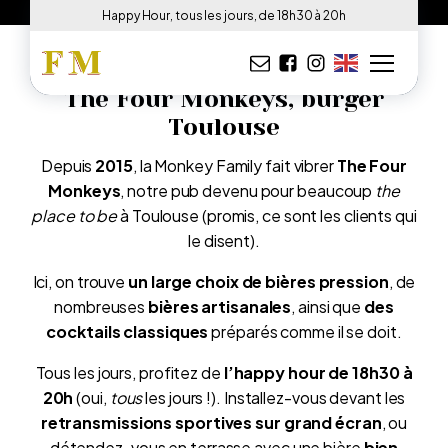
[home_shortcode_video]
Happy Hour, tous les jours, de 18h30 à 20h
The Four Monkeys, burger
Toulouse
Depuis
2015
, la Monkey Family fait vibrer
The Four
Monkeys
, notre pub devenu pour beaucoup
the
place to be
à Toulouse (promis, ce sont les clients qui
le disent).
Ici, on trouve
un large choix de bières pression
, de
nombreuses
bières artisanales
, ainsi que
des
cocktails classiques
préparés comme il se doit.
Tous les jours, profitez de
l’happy hour de 18h30 à
20h
(oui,
tous
les jours !). Installez-vous devant les
retransmissions sportives sur grand écran
, ou
détendez-vous en terrasse avec une bière
bien