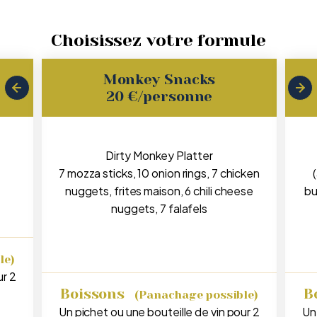
Choisissez votre formule
Monkey Snacks
20 €/personne
Dirty Monkey Platter
7 mozza sticks, 10 onion rings, 7 chicken
nuggets, frites maison, 6 chili cheese
bu
nuggets, 7 falafels
le)
ur 2
Boissons
B
(Panachage possible)
Un pichet ou une bouteille de vin pour 2
Un