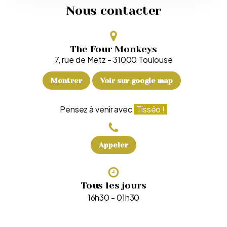
Nous contacter
The Four Monkeys
7, rue de Metz
-
31000
Toulouse
Montrer
Voir sur google map
Pensez à venir avec
Tisséo !
Appeler
Tous les jours
16h30 - 01h30