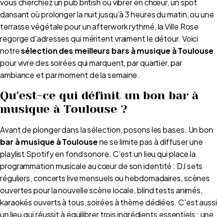
vous cherchiez un pub british où vibrer en chœur, un spot
dansant où prolonger la nuit jusqu'à 3 heures du matin, ou une
terrasse végétale pour un afterwork rythmé, la Ville Rose
regorge d'adresses qui méritent vraiment le détour. Voici
notre
sélection des meilleurs bars à musique à Toulouse
pour vivre des soirées qui marquent, par quartier, par
ambiance et par moment de la semaine.
Qu'est-ce qui définit un bon bar à
musique à Toulouse ?
Avant de plonger dans la sélection, posons les bases. Un bon
bar à musique à Toulouse
ne se limite pas à diffuser une
playlist Spotify en fond sonore. C'est un lieu qui place la
programmation musicale au cœur de son identité : DJ sets
réguliers, concerts live mensuels ou hebdomadaires, scènes
ouvertes pour la nouvelle scène locale, blind tests animés,
karaokés ouverts à tous, soirées à thème dédiées. C'est aussi
un lieu qui réussit à équilibrer trois ingrédients essentiels : une