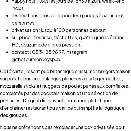
happy hour : tous les jours de 18h30 à 20h, week-end
inclus ;
réservations : possibles pour les groupes à partir de 6
personnes ;
privatisation : jusqu’à 100 personnes debout ;
sur place : terrasse, fléchettes, quatre grands écrans
HD, douzaine de bières pression ;
contact : 05 34 25 98 97, Instagram
@thefourmonkeyspub.
Côté carte, l’esprit pub britannique s’assume : burgers maison
sur potato bun du boulanger, planches à partager, nachos,
mozzarella sticks et nuggets de poulet panés aux cornflakes,
complétés par des cocktails maison et une sélection de
pressions. De quoi dîner avant l’animation plutôt que
d’enchaîner restaurant puis bar, ce qui simplifie la logistique
des groupes.
Nous ne prétendons pas remplacer une box privatisée pour