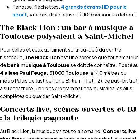
Terrasse, fléchettes,
4 grands écrans HD pour le
sport
, salle privatisable jusqu'à 100 personnes debout
The Black Lion : un bar à musique à
Toulouse polyvalent à Saint-Michel
Pour celles et ceux qui aiment sortir au-delà du centre
historique,
The Black Lion
est une adresse que tout amateur
de
bar à musique à Toulouse
se doit de connaître. Posté au
4 allées Paul Feuga, 31000 Toulouse
, à 140 mètres du
métro Palais de Justice (ligne B, tram T1 et T2), ce pub-bistrot
a su construire l'une des programmations musicales les plus
complètes du quartier Saint-Michel.
Concerts live, scènes ouvertes et DJ
: la trilogie gagnante
Au Black Lion, la musique vit toute la semaine.
Concerts live
réguliers
avec des groupes locaux qui défendent leur projet,