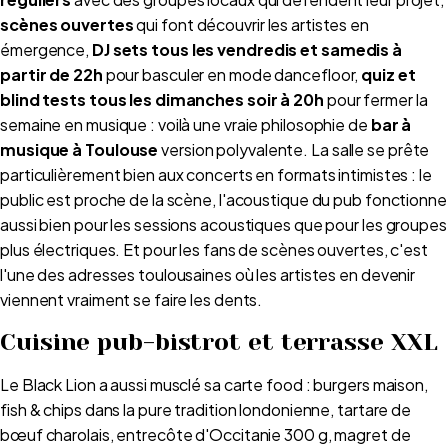
scènes ouvertes
qui font découvrir les artistes en
émergence,
DJ sets tous les vendredis et samedis à
partir de 22h
pour basculer en mode dancefloor,
quiz et
blind tests tous les dimanches soir à 20h
pour fermer la
semaine en musique : voilà une vraie philosophie de
bar à
musique à Toulouse
version polyvalente. La salle se prête
particulièrement bien aux concerts en formats intimistes : le
public est proche de la scène, l'acoustique du pub fonctionne
aussi bien pour les sessions acoustiques que pour les groupes
plus électriques. Et pour les fans de scènes ouvertes, c'est
l'une des adresses toulousaines où les artistes en devenir
viennent vraiment se faire les dents.
Cuisine pub-bistrot et terrasse XXL
Le Black Lion a aussi musclé sa carte food : burgers maison,
fish & chips dans la pure tradition londonienne, tartare de
bœuf charolais, entrecôte d'Occitanie 300 g, magret de