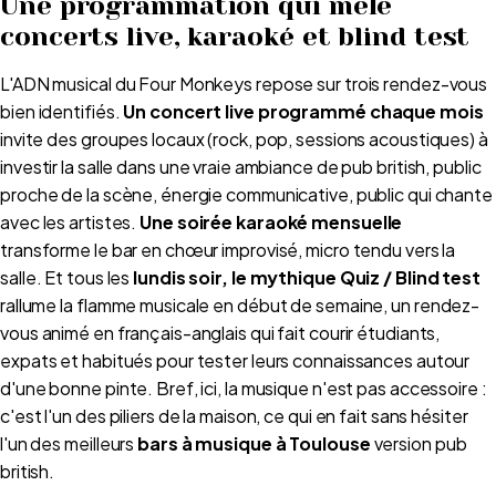
Une programmation qui mêle
concerts live, karaoké et blind test
L'ADN musical du Four Monkeys repose sur trois rendez-vous
bien identifiés.
Un concert live programmé chaque mois
invite des groupes locaux (rock, pop, sessions acoustiques) à
investir la salle dans une vraie ambiance de pub british, public
proche de la scène, énergie communicative, public qui chante
avec les artistes.
Une soirée karaoké mensuelle
transforme le bar en chœur improvisé, micro tendu vers la
salle. Et tous les
lundis soir, le mythique Quiz / Blind test
rallume la flamme musicale en début de semaine, un rendez-
vous animé en français-anglais qui fait courir étudiants,
expats et habitués pour tester leurs connaissances autour
d'une bonne pinte. Bref, ici, la musique n'est pas accessoire :
c'est l'un des piliers de la maison, ce qui en fait sans hésiter
l'un des meilleurs
bars à musique à Toulouse
version pub
british.