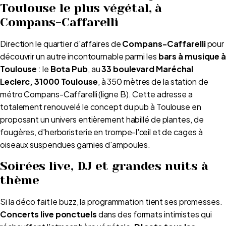
Toulouse le plus végétal, à
Compans-Caffarelli
Direction le quartier d'affaires de
Compans-Caffarelli
pour
découvrir un autre incontournable parmi les
bars à musique 
Toulouse
: le
Bota Pub
, au
33 boulevard Maréchal
Leclerc, 31000 Toulouse
, à 350 mètres de la station de
métro Compans-Caffarelli (ligne B). Cette adresse a
totalement renouvelé le concept du pub à Toulouse en
proposant un univers entièrement habillé de plantes, de
fougères, d'herboristerie en trompe-l'œil et de cages à
oiseaux suspendues garnies d'ampoules.
Soirées live, DJ et grandes nuits à
thème
Si la déco fait le buzz, la programmation tient ses promesses.
Concerts live ponctuels
dans des formats intimistes qui