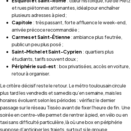
Esquirol et Saint-Rome
: cœur historique, rue de Metz
et rues piétonnes attenantes, idéal pour enchaîner
plusieurs adresses à pied ;
Capitole
: très passant, forte affluence le week-end,
arrivée précoce recommandée ;
Carmes et Saint-Étienne
: ambiance plus feutrée,
public un peu plus posé ;
Saint-Michel et Saint-Cyprien
: quartiers plus
étudiants, tarifs souvent doux ;
Périphérie sud-est
: box privatisées, accès en voiture,
retour à organiser.
Le critère décisif reste le retour. Le métro toulousain circule
plus tard les vendredis et samedis qu’en semaine, mais les
horaires évoluent selon les périodes : vérifiez le dernier
passage sur le réseau Tisséo avant de fixer l’heure de fin. Une
soirée en centre-ville permet de rentrer à pied, en vélo ou en
taxi sans difficulté particulière, là où une box en périphérie
suppose d’anticiper les trajets, surtout si le groupe