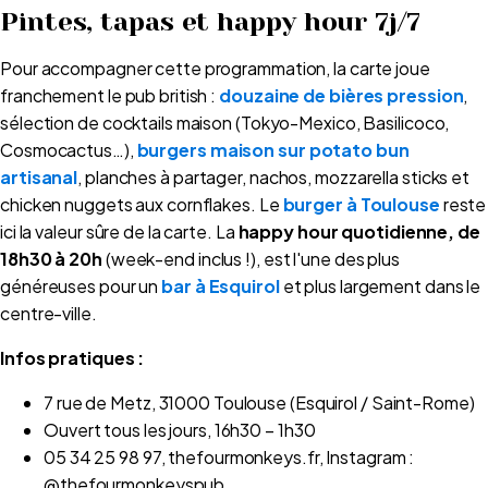
Pintes, tapas et happy hour 7j/7
Pour accompagner cette programmation, la carte joue
franchement le pub british :
douzaine de bières pression
,
sélection de cocktails maison (Tokyo-Mexico, Basilicoco,
Cosmocactus…),
burgers maison sur potato bun
artisanal
, planches à partager, nachos, mozzarella sticks et
chicken nuggets aux cornflakes. Le
burger à Toulouse
reste
ici la valeur sûre de la carte. La
happy hour quotidienne, de
18h30 à 20h
(week-end inclus !), est l'une des plus
généreuses pour un
bar à Esquirol
et plus largement dans le
centre-ville.
Infos pratiques :
7 rue de Metz, 31000 Toulouse (Esquirol / Saint-Rome)
Ouvert tous les jours, 16h30 – 1h30
05 34 25 98 97, thefourmonkeys.fr, Instagram :
@thefourmonkeyspub