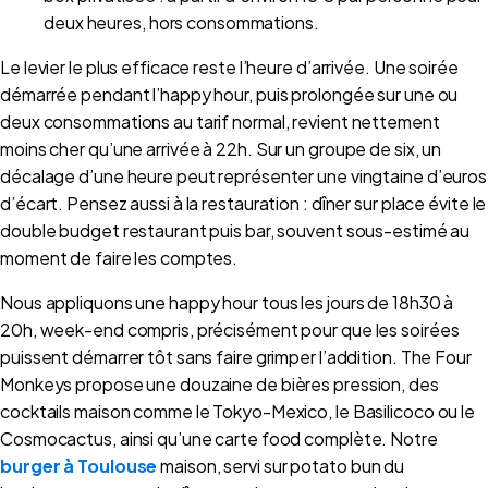
deux heures, hors consommations.
Le levier le plus efficace reste l’heure d’arrivée. Une soirée
démarrée pendant l’happy hour, puis prolongée sur une ou
deux consommations au tarif normal, revient nettement
moins cher qu’une arrivée à 22h. Sur un groupe de six, un
décalage d’une heure peut représenter une vingtaine d’euros
d’écart. Pensez aussi à la restauration : dîner sur place évite le
double budget restaurant puis bar, souvent sous-estimé au
moment de faire les comptes.
Nous appliquons une happy hour tous les jours de 18h30 à
20h, week-end compris, précisément pour que les soirées
puissent démarrer tôt sans faire grimper l’addition. The Four
Monkeys propose une douzaine de bières pression, des
cocktails maison comme le Tokyo-Mexico, le Basilicoco ou le
Cosmocactus, ainsi qu’une carte food complète. Notre
burger à Toulouse
maison, servi sur potato bun du