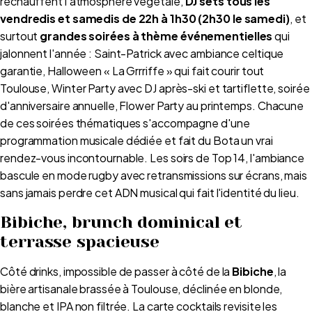
réchauffent l'atmosphère végétale,
DJ sets tous les
vendredis et samedis de 22h à 1h30 (2h30 le samedi)
, et
surtout
grandes soirées à thème événementielles
qui
jalonnent l'année : Saint-Patrick avec ambiance celtique
garantie, Halloween « La Grrriffe » qui fait courir tout
Toulouse, Winter Party avec DJ après-ski et tartiflette, soirée
d'anniversaire annuelle, Flower Party au printemps. Chacune
de ces soirées thématiques s'accompagne d'une
programmation musicale dédiée et fait du Bota un vrai
rendez-vous incontournable. Les soirs de Top 14, l'ambiance
bascule en mode rugby avec retransmissions sur écrans, mais
sans jamais perdre cet ADN musical qui fait l'identité du lieu.
Bibiche, brunch dominical et
terrasse spacieuse
Côté drinks, impossible de passer à côté de la
Bibiche
, la
bière artisanale brassée à Toulouse, déclinée en blonde,
blanche et IPA non filtrée. La carte cocktails revisite les