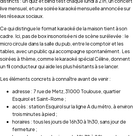
distincts : un quiz et blind test chaque lundi à 21h, un concert
live mensuel, et une soirée karaoké mensuelle annoncée sur
les réseaux sociaux.
Ce qui distingue le format karaoké de la maison tient à son
cadre. Ici, pas de box insonorisée ni de scène surélevée : le
micro circule dans la salle du pub, entre le comptoir et les
tables, avec un public qui accompagne spontanément. Les
soirées à thème, comme le karaoké spécial Céline, donnent
un fil conducteur qui aide les plus hésitants à se lancer.
Les éléments concrets à connaître avant de venir :
adresse : 7 rue de Metz, 31000 Toulouse, quartier
Esquirol et Saint-Rome ;
accès : station Esquirol sur la ligne A du métro, à environ
trois minutes à pied ;
horaires : tous les jours de 16h30 à 1h30, sans jour de
fermeture ;