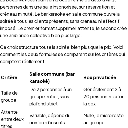
personnes dans une salle insonorisée, sur réservation et
créneau minuté. Le bar karaoké en salle commune ouvre la
soirée à tous les clients présents, sans créneau ni effectif
imposé. Le premier format supprime l’attente, le second crée
une ambiance collective bien plus large.
Ce choix structure toute la soirée, bien plus que le prix. Voici
comment les deux formules se comparent sur les critères qui
comptent réellement :
Salle commune (bar
Critère
Box privatisée
karaoké)
De 2 personnes à un
Généralement 2 à
Taille de
groupe entier, sans
20 personnes selon
groupe
plafond strict
la box
Attente
Variable, dépend du
Nulle, le micro reste
entre deux
nombre d’inscrits
au groupe
titres