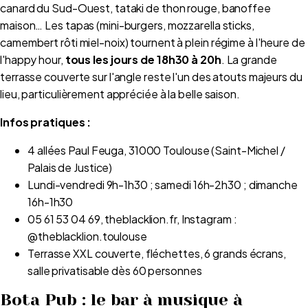
canard du Sud-Ouest, tataki de thon rouge, banoffee
maison… Les tapas (mini-burgers, mozzarella sticks,
camembert rôti miel-noix) tournent à plein régime à l'heure de
l'happy hour,
tous les jours de 18h30 à 20h
. La grande
terrasse couverte sur l'angle reste l'un des atouts majeurs du
lieu, particulièrement appréciée à la belle saison.
Infos pratiques :
4 allées Paul Feuga, 31000 Toulouse (Saint-Michel /
Palais de Justice)
Lundi-vendredi 9h-1h30 ; samedi 16h-2h30 ; dimanche
16h-1h30
05 61 53 04 69, theblacklion.fr, Instagram :
@theblacklion.toulouse
Terrasse XXL couverte, fléchettes, 6 grands écrans,
salle privatisable dès 60 personnes
Bota Pub : le bar à musique à