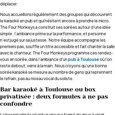
déplacer.
Nous accueillons régulièrement des groupes qui découvrent
le karaoké en pub et qui hésitent encore à prendre le micro.
The Four Monkeys a construit ses soirées autour d’une idée
simple : l’ambiance prime sur la performance, et personne
n’est jugé sur sa justesse. Notre équipe accompagne les
premiers pas, souffle un titre accessible et fait chanter la salle
avec le chanteur. The Four Monkeys programme ces rendez-
vous en soirée, dans l’ambiance d’un
pub à Toulouse
où l’on
reste debout, verre à la main. Nous croyons qu’une bonne
soirée karaoké se mesure au nombre de gens qui reprennent
le refrain, pas au niveau vocal du soliste.
Bar karaoké à Toulouse ou box
privatisée : deux formules à ne pas
confondre
La box privatisée réunit un groupe fermé de deux à vingt