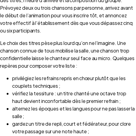
des titres, l’heure d’arrivée et la composition du groupe.
Prévoyez deux ou trois chansons par personne, arrivez avant
le début de l’animation pour vous inscrire tôt, et annoncez
votre effectif à l’établissement dès que vous dépassez cinq
ou six participants.
Le choix des titres pèse plus lourd qu’on ne l’imagine. Une
chanson connue de tous mobilise la salle, une chanson trop
confidentielle laisse le chanteur seul face au micro. Quelques
repères pour composer votre liste :
privilégiez les refrains repris en chœur plutôt que les
couplets techniques ;
vérifiez la tessiture : un titre chanté une octave trop
haut devient inconfortable dès le premier refrain ;
alternez les époques et les langues pour ne pas lasser la
salle ;
gardez un titre de repli, court et fédérateur, pour clore
votre passage sur une note haute ;