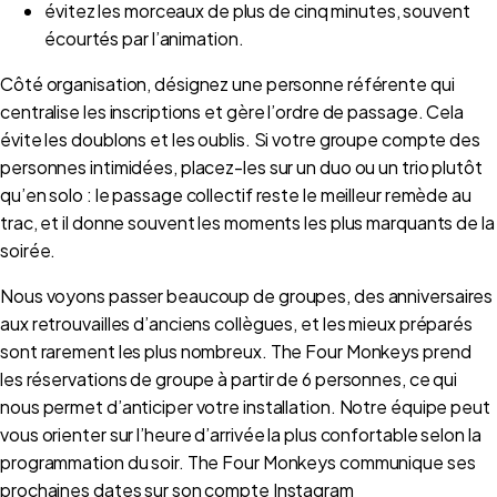
évitez les morceaux de plus de cinq minutes, souvent
écourtés par l’animation.
Côté organisation, désignez une personne référente qui
centralise les inscriptions et gère l’ordre de passage. Cela
évite les doublons et les oublis. Si votre groupe compte des
personnes intimidées, placez-les sur un duo ou un trio plutôt
qu’en solo : le passage collectif reste le meilleur remède au
trac, et il donne souvent les moments les plus marquants de la
soirée.
Nous voyons passer beaucoup de groupes, des anniversaires
aux retrouvailles d’anciens collègues, et les mieux préparés
sont rarement les plus nombreux. The Four Monkeys prend
les réservations de groupe à partir de 6 personnes, ce qui
nous permet d’anticiper votre installation. Notre équipe peut
vous orienter sur l’heure d’arrivée la plus confortable selon la
programmation du soir. The Four Monkeys communique ses
prochaines dates sur son compte Instagram