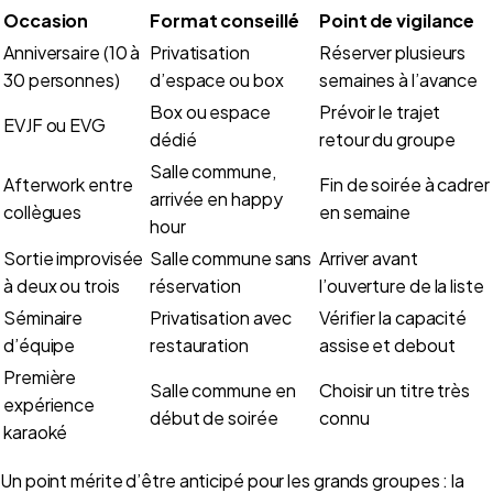
Occasion
Format conseillé
Point de vigilance
Anniversaire (10 à
Privatisation
Réserver plusieurs
30 personnes)
d’espace ou box
semaines à l’avance
Box ou espace
Prévoir le trajet
EVJF ou EVG
dédié
retour du groupe
Salle commune,
Afterwork entre
Fin de soirée à cadrer
arrivée en happy
collègues
en semaine
hour
Sortie improvisée
Salle commune sans
Arriver avant
à deux ou trois
réservation
l’ouverture de la liste
Séminaire
Privatisation avec
Vérifier la capacité
d’équipe
restauration
assise et debout
Première
Salle commune en
Choisir un titre très
expérience
début de soirée
connu
karaoké
Un point mérite d’être anticipé pour les grands groupes : la