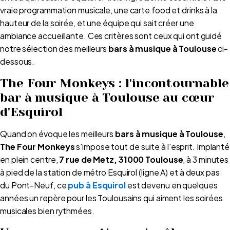
vraie programmation musicale, une carte food et drinks à la
hauteur de la soirée, et une équipe qui sait créer une
ambiance accueillante. Ces critères sont ceux qui ont guidé
notre sélection des meilleurs
bars à musique à Toulouse
ci-
dessous.
The Four Monkeys : l'incontournable
bar à musique à Toulouse au cœur
d'Esquirol
Quand on évoque les meilleurs
bars à musique à Toulouse
,
The Four Monkeys
s'impose tout de suite à l'esprit. Implanté
en plein centre,
7 rue de Metz, 31000 Toulouse
, à 3 minutes
à pied de la station de métro Esquirol (ligne A) et à deux pas
du Pont-Neuf, ce
pub à Esquirol
est devenu en quelques
années un repère pour les Toulousains qui aiment les soirées
musicales bien rythmées.