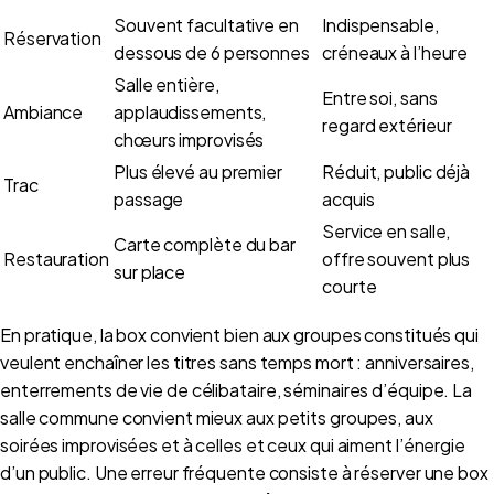
Souvent facultative en
Indispensable,
Réservation
dessous de 6 personnes
créneaux à l’heure
Salle entière,
Entre soi, sans
Ambiance
applaudissements,
regard extérieur
chœurs improvisés
Plus élevé au premier
Réduit, public déjà
Trac
passage
acquis
Service en salle,
Carte complète du bar
Restauration
offre souvent plus
sur place
courte
En pratique, la box convient bien aux groupes constitués qui
veulent enchaîner les titres sans temps mort : anniversaires,
enterrements de vie de célibataire, séminaires d’équipe. La
salle commune convient mieux aux petits groupes, aux
soirées improvisées et à celles et ceux qui aiment l’énergie
d’un public. Une erreur fréquente consiste à réserver une box