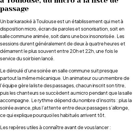
à Toulouse, du micro à la liste de
passage
Un bar karaoké à Toulouse est un établissement qui met à
disposition micro, écran de paroles et sonorisation, soit en
salle commune animée, soit dans une box insonorisée. Les
sessions durent généralement de deux à quatre heures et
démarrent le plus souvent entre 20h et 22h, une fois le
service du soir bien lancé.
Le déroulé d’une soirée en salle commune suit presque
partout la même mécanique. Un animateur ou un membre de
l’équipe gère la liste des passages, chacun inscrit son titre,
puis les chanteurs se succèdent au micro pendant que la salle
accompagne. Le rythme dépend du nombre d’inscrits : plus la
soirée avance, plus l’attente entre deux passages s’allonge,
ce qui explique pourquoi les habitués arrivent tôt.
Les repères utiles à connaître avant de vous lancer :