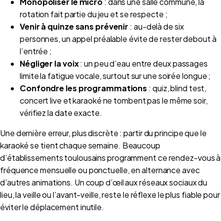
Monopoliser le micro
: dans une salle commune, la
rotation fait partie du jeu et se respecte ;
Venir à quinze sans prévenir
: au-delà de six
personnes, un appel préalable évite de rester debout à
l’entrée ;
Négliger la voix
: un peu d’eau entre deux passages
limite la fatigue vocale, surtout sur une soirée longue ;
Confondre les programmations
: quiz, blind test,
concert live et karaoké ne tombent pas le même soir,
vérifiez la date exacte.
Une dernière erreur, plus discrète : partir du principe que le
karaoké se tient chaque semaine. Beaucoup
d’établissements toulousains programment ce rendez-vous à
fréquence mensuelle ou ponctuelle, en alternance avec
d’autres animations. Un coup d’œil aux réseaux sociaux du
lieu, la veille ou l’avant-veille, reste le réflexe le plus fiable pour
éviter le déplacement inutile.