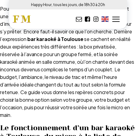
Happy Hour, tous les jours, de 18h30 à 20h
Pousser la chansonnette entre amis, micro en main, devant
une salle qui reprend le refrain : l’exercice a quelque chose
d’irrésistible, et la Ville Rose ne manque pas d’adresses pour
s’y prêter. Encore faut-il savoir ce que l’on cherche. Derrière
l’expression
bar karaoké à Toulouse
se cachent en réalité
deux expériences très différentes : la box privatisée,
réservée à l’avance pour un groupe fermé, et la soirée
karaoké animée en salle commune, où l’on chante devant des
inconnus devenus complices le temps d’un couplet. Le
budget, l’ambiance, le niveau de trac et même l’heure
d’arrivée idéale changent du tout au tout selon la formule
retenue. Ce guide vous donne les repères concrets pour
choisir la bonne option selon votre groupe, votre budget et
l’occasion, puis pour réussir votre soirée une fois le micro en
main.
Le fonctionnement d’un bar karaoké