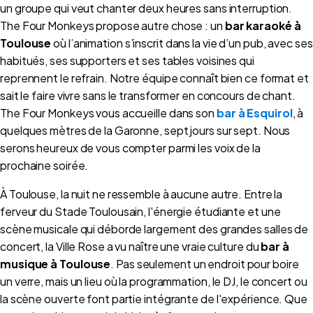
un groupe qui veut chanter deux heures sans interruption.
The Four Monkeys propose autre chose : un
bar karaoké à
Toulouse
où l’animation s’inscrit dans la vie d’un pub, avec ses
habitués, ses supporters et ses tables voisines qui
reprennent le refrain. Notre équipe connaît bien ce format et
sait le faire vivre sans le transformer en concours de chant.
The Four Monkeys vous accueille dans son
bar à Esquirol
, à
quelques mètres de la Garonne, sept jours sur sept. Nous
serons heureux de vous compter parmi les voix de la
prochaine soirée.
À Toulouse, la nuit ne ressemble à aucune autre. Entre la
ferveur du Stade Toulousain, l'énergie étudiante et une
scène musicale qui déborde largement des grandes salles de
concert, la Ville Rose a vu naître une vraie culture du
bar à
musique à Toulouse
. Pas seulement un endroit pour boire
un verre, mais un lieu où la programmation, le DJ, le concert ou
la scène ouverte font partie intégrante de l'expérience. Que