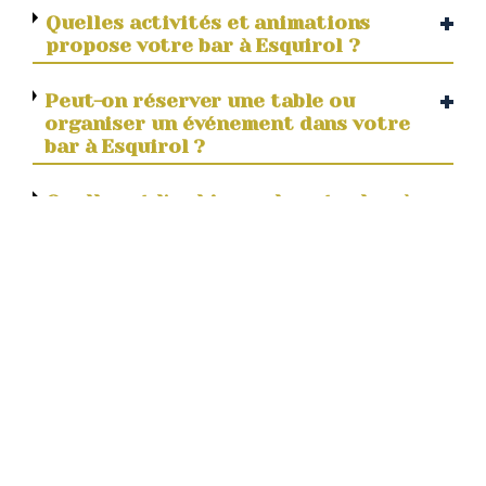
Quelles activités et animations
propose votre bar à Esquirol ?
Peut-on réserver une table ou
organiser un événement dans votre
bar à Esquirol ?
Quelle est l'ambiance de votre bar à
Esquirol The Four Monkeys ?
Votre bar à Esquirol The Four
Monkeys est-il accessible aux
personnes à mobilité réduite ?
Navigation
Accueil