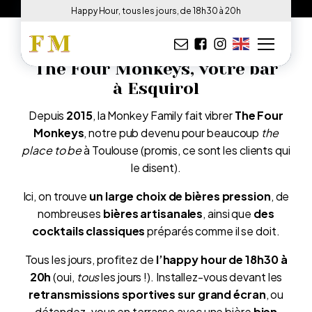
[home_shortcode_video]
Happy Hour, tous les jours, de 18h30 à 20h
The Four Monkeys, votre bar
à Esquirol
Depuis
2015
, la Monkey Family fait vibrer
The Four
Monkeys
, notre pub devenu pour beaucoup
the
place to be
à Toulouse (promis, ce sont les clients qui
le disent).
Ici, on trouve
un large choix de bières pression
, de
nombreuses
bières artisanales
, ainsi que
des
cocktails classiques
préparés comme il se doit.
Tous les jours, profitez de
l’happy hour de 18h30 à
20h
(oui,
tous
les jours !). Installez-vous devant les
retransmissions sportives sur grand écran
, ou
détendez-vous en terrasse avec une bière
bien