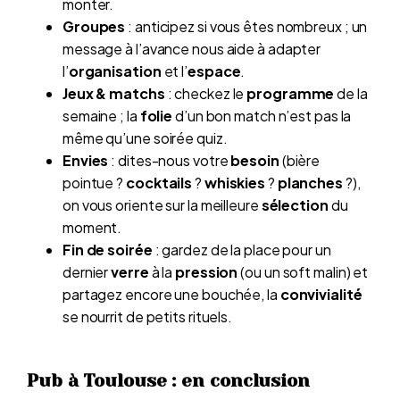
monter.
Groupes
: anticipez si vous êtes nombreux ; un
message à l’avance nous aide à adapter
l’
organisation
et l’
espace
.
Jeux & matchs
: checkez le
programme
de la
semaine ; la
folie
d’un bon match n’est pas la
même qu’une soirée quiz.
Envies
: dites-nous votre
besoin
(bière
pointue ?
cocktails
?
whiskies
?
planches
?),
on vous oriente sur la meilleure
sélection
du
moment.
Fin de soirée
: gardez de la place pour un
dernier
verre
à la
pression
(ou un soft malin) et
partagez encore une bouchée, la
convivialité
se nourrit de petits rituels.
Pub à Toulouse : en conclusion