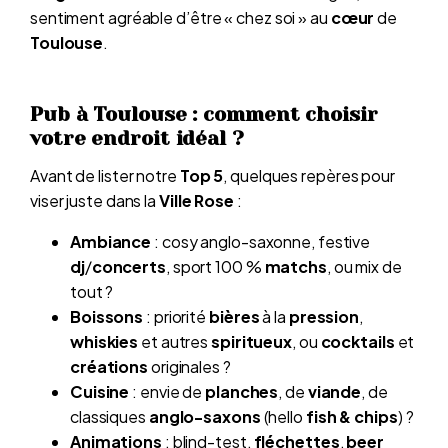
sentiment agréable d’être « chez soi » au
cœur
de
Toulouse
.
Pub à Toulouse : comment choisir
votre endroit idéal ?
Avant de lister notre
Top 5
, quelques repères pour
viser juste dans la
Ville Rose
:
Ambiance
: cosy anglo-saxonne, festive
dj
/
concerts
, sport 100 %
matchs
, ou mix de
tout ?
Boissons
: priorité
bières
à la
pression
,
whiskies
et autres
spiritueux
, ou
cocktails
et
créations
originales ?
Cuisine
: envie de
planches
, de
viande
, de
classiques
anglo-saxons
(hello
fish & chips
) ?
Animations
: blind-test,
fléchettes
,
beer