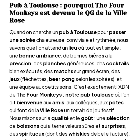
Pub à Toulouse : pourquoi The Four
Monkeys est devenu le QG de la Ville
Rose
Quand on cherche un
pub à Toulouse
pour
passer
une soirée
chaleureuse, conviviale et rythmée, nous
savons que l’on attend un
lieu
où tout est simple :
une
bonne ambiance
, de bonnes
bières
à la
pression
, des
planches
généreuses, des
cocktails
bien exécutés, des
matchs
sur grand écran, des
jeux
(fléchettes,
beer pong
selon les soirées), et
une équipe aux petits soins. C’est exactement l’ADN
de
The Four Monkeys
:
notre pub toulouse
où l’on
dit
bienvenue
aux
amis
, aux collègues, aux
potes
qui font de la
Ville Rose
un terrain de jeu festif.
Nous misons sur la
qualité
et le
goût
: une
sélection
de
boissons
qui alterne valeurs sûres et
surprises
,
des
spiritueux
(dont des
whiskies
de belle facture),