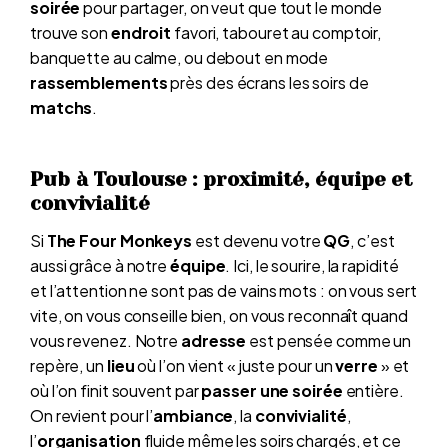
soirée
pour partager, on veut que tout le monde
trouve son
endroit
favori, tabouret au comptoir,
banquette au calme, ou debout en mode
rassemblements
près des écrans les soirs de
matchs
.
Pub à Toulouse : proximité, équipe et
convivialité
Si
The Four Monkeys
est devenu votre
QG
, c’est
aussi grâce à notre
équipe
. Ici, le sourire, la rapidité
et l’attention ne sont pas de vains mots : on vous sert
vite, on vous conseille bien, on vous reconnaît quand
vous revenez. Notre
adresse
est pensée comme un
repère, un
lieu
où l’on vient « juste pour un
verre
» et
où l’on finit souvent par
passer une soirée
entière.
On revient pour l’
ambiance
, la
convivialité
,
l’
organisation
fluide même les soirs chargés, et ce