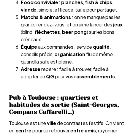
Food conviviale
:
planches
,
fish & chips
,
viande
, simple, efficace, taillé pour partager.
Matchs & animations
: on ne manque pas les
grands rendez-vous, et on aime lancer des
jeux
(blind,
fléchettes
,
beer pong
) sur les bons
créneaux.
Équipe
aux commandes : service
qualité
,
conseils précis,
organisation
fluide même
quand la salle est pleine.
Adresse
repère : facile à trouver, facile à
adopter en
QG
pour vos
rassemblements
.
Pub à Toulouse : quartiers et
habitudes de sortie (Saint-Georges,
Compans Caffarelli…)
Toulouse est une
ville
de contrastes festifs. On vient
en
centre
pour se retrouver
entre amis
, rayonner