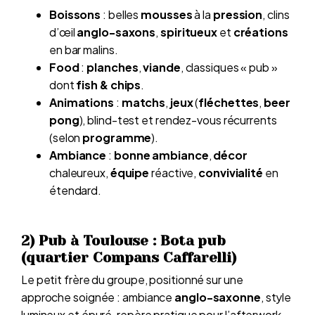
Boissons
: belles
mousses
à la
pression
, clins
d’œil
anglo-saxons
,
spiritueux
et
créations
en bar malins.
Food
:
planches
,
viande
, classiques « pub »
dont
fish & chips
.
Animations
:
matchs
,
jeux
(
fléchettes
,
beer
pong
), blind-test et rendez-vous récurrents
(selon
programme
).
Ambiance
:
bonne ambiance
,
décor
chaleureux,
équipe
réactive,
convivialité
en
étendard.
2) Pub à Toulouse : Bota pub
(quartier Compans Caffarelli)
Le petit frère du groupe, positionné sur une
approche soignée : ambiance
anglo-saxonne
, style
lumineux et épuré, repère pratique pour l’afterwork