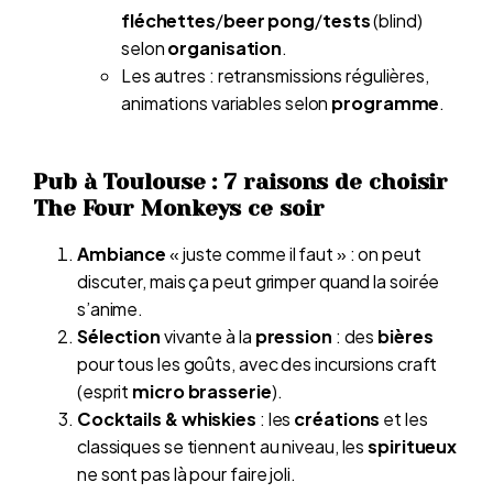
fléchettes
/
beer pong
/
tests
(blind)
selon
organisation
.
Les autres : retransmissions régulières,
animations variables selon
programme
.
Pub à Toulouse : 7 raisons de choisir
The Four Monkeys ce soir
Ambiance
« juste comme il faut » : on peut
discuter, mais ça peut grimper quand la soirée
s’anime.
Sélection
vivante à la
pression
: des
bières
pour tous les goûts, avec des incursions craft
(esprit
micro brasserie
).
Cocktails & whiskies
: les
créations
et les
classiques se tiennent au niveau, les
spiritueux
ne sont pas là pour faire joli.