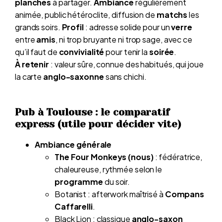
planches
à partager.
Ambiance
régulièrement
animée, public hétéroclite, diffusion de
matchs
les
grands soirs.
Profil
: adresse solide pour un
verre
entre
amis
, ni trop bruyante ni trop sage, avec ce
qu’il faut de
convivialité
pour tenir la
soirée
.
À retenir
: valeur sûre, connue des habitués, qui joue
la carte
anglo-saxonne
sans chichi.
Pub à Toulouse : le comparatif
express (utile pour décider vite)
Ambiance générale
The Four Monkeys (nous)
: fédératrice,
chaleureuse, rythmée selon le
programme
du soir.
Botanist : afterwork maîtrisé à
Compans
Caffarelli
.
Black Lion : classique
anglo-saxon