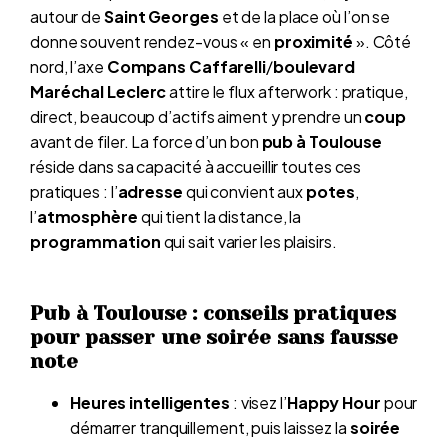
autour de
Saint Georges
et de la place où l’on se
donne souvent rendez-vous « en
proximité
». Côté
nord, l’axe
Compans Caffarelli
/
boulevard
Maréchal Leclerc
attire le flux afterwork : pratique,
direct, beaucoup d’actifs aiment y prendre un
coup
avant de filer. La force d’un bon
pub à Toulouse
réside dans sa capacité à accueillir toutes ces
pratiques : l’
adresse
qui convient aux
potes
,
l’
atmosphère
qui tient la distance, la
programmation
qui sait varier les plaisirs.
Pub à Toulouse : conseils pratiques
pour passer une soirée sans fausse
note
Heures intelligentes
: visez l’
Happy Hour
pour
démarrer tranquillement, puis laissez la
soirée