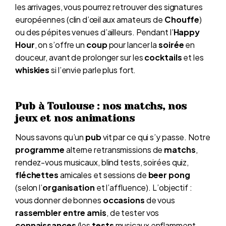
les arrivages, vous pourrez retrouver des signatures
européennes (clin d’œil aux amateurs de
Chouffe
)
ou des pépites venues d’ailleurs. Pendant l’
Happy
Hour
, on s’offre un
coup
pour lancer la
soirée
en
douceur, avant de prolonger sur les
cocktails
et les
whiskies
si l’envie parle plus fort.
Pub à Toulouse : nos matchs, nos
jeux et nos animations
Nous savons qu’un
pub
vit par ce qui s’y passe. Notre
programme
alterne retransmissions de
matchs
,
rendez-vous musicaux, blind tests, soirées quiz,
fléchettes
amicales et sessions de
beer pong
(selon l’
organisation
et l’affluence). L’objectif :
vous donner de bonnes
occasions
de vous
rassembler entre amis
, de tester vos
connaissances
(les
tests
musicaux enflamment