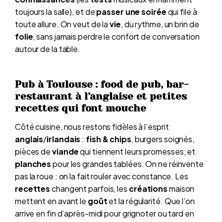
toujours la salle), et de
passer une soirée
qui file à
toute allure. On veut de la
vie
, du rythme, un brin de
folie
, sans jamais perdre le confort de conversation
autour de la table.
Pub à Toulouse : food de pub, bar-
restaurant à l’anglaise et petites
recettes qui font mouche
Côté cuisine, nous restons fidèles à l’esprit
anglais
/
irlandais
:
fish & chips
, burgers soignés,
pièces de
viande
qui tiennent leurs promesses, et
planches
pour les grandes tablées. On ne réinvente
pas la roue : on la fait rouler avec constance. Les
recettes
changent parfois, les
créations
maison
mettent en avant le
goût
et la régularité. Que l’on
arrive en fin d’après-midi pour grignoter ou tard en