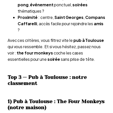
pong
,
événement
ponctuel,
soirées
thématiques ?
Proximité
: centre,
Saint Georges
,
Compans
Caffarelli
, accès facile pour rejoindre les
amis
?
Avec ces critères, vous filtrez vite le
pub à Toulouse
qui vous ressemble. Et si vous hésitez, passez nous
voir :
the four monkeys
coche les cases
essentielles pour une
soirée
sans prise de tête.
Top 3 — Pub à Toulouse : notre
classement
1) Pub à Toulouse : The Four Monkeys
(notre maison)