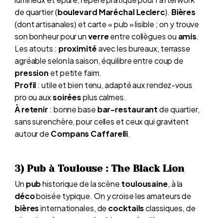
de quartier (
boulevard Maréchal Leclerc
).
Bières
(dont artisanales) et carte « pub » lisible ; on y trouve
son bonheur pour un
verre
entre collègues ou
amis
.
Les atouts :
proximité
avec les bureaux, terrasse
agréable selon la saison, équilibre entre coup de
pression
et petite faim.
Profil
: utile et bien tenu, adapté aux rendez-vous
pro ou aux
soirées
plus calmes.
À retenir
: bonne base
bar-restaurant
de quartier,
sans surenchère, pour celles et ceux qui gravitent
autour de
Compans Caffarelli
.
3) Pub à Toulouse : The Black Lion
Un
pub
historique de la scène
toulousaine
, à la
déco
boisée typique. On y croise les amateurs de
bières
internationales, de
cocktails
classiques, de