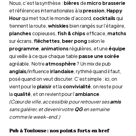
Nous, c’est la synthèse :
bières
de
micro brasserie
et références internationales à la
pression
,
Happy
Hour
qui met tout le monde d’accord,
cocktails
qui
tiennent la route,
whiskies
bien rangés sur l’étagère,
planches
copieuses,
fish & chips
efficace,
matchs
sur écrans,
fléchettes
,
beer pong
selon le
programme
,
animations
régulières, et une
équipe
qui veille à ce que chaque table
passe une soirée
agréable. Notre
atmosphère
? Un mix de pub
anglais
/influence
irlandaise
, rythmé quand il faut,
posé quand on veut discuter. C’est simple : ici, on
vient pour le
plaisir
et la
convivialité
, on reste pour
la
qualité
, et on revient pour l’
ambiance
.
(Cœur de ville, accessible pour retrouver ses
amis
sans galérer, et devenir votre
QG
en semaine
comme le week-end.)
Pub à Toulouse : nos points forts en bref