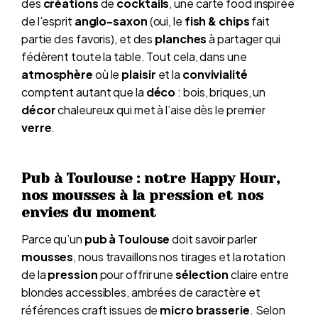
des
créations
de
cocktails
, une carte food inspirée
de l’esprit
anglo-saxon
(oui, le
fish & chips
fait
partie des favoris), et des
planches
à partager qui
fédèrent toute la table. Tout cela, dans une
atmosphère
où le
plaisir
et la
convivialité
comptent autant que la
déco
: bois, briques, un
décor
chaleureux qui met à l’aise dès le premier
verre
.
Pub à Toulouse : notre Happy Hour,
nos mousses à la pression et nos
envies du moment
Parce qu’un
pub à Toulouse
doit savoir parler
mousses
, nous travaillons nos tirages et la rotation
de la
pression
pour offrir une
sélection
claire entre
blondes accessibles, ambrées de caractère et
références craft issues de
micro brasserie
. Selon