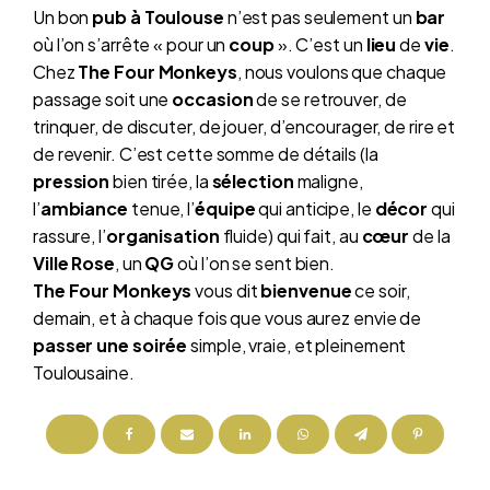
Un bon
pub à Toulouse
n’est pas seulement un
bar
où l’on s’arrête « pour un
coup
». C’est un
lieu
de
vie
.
Chez
The Four Monkeys
, nous voulons que chaque
passage soit une
occasion
de se retrouver, de
trinquer, de discuter, de jouer, d’encourager, de rire et
de revenir. C’est cette somme de détails (la
pression
bien tirée, la
sélection
maligne,
l’
ambiance
tenue, l’
équipe
qui anticipe, le
décor
qui
rassure, l’
organisation
fluide) qui fait, au
cœur
de la
Ville Rose
, un
QG
où l’on se sent bien.
The Four Monkeys
vous dit
bienvenue
ce soir,
demain, et à chaque fois que vous aurez envie de
passer une soirée
simple, vraie, et pleinement
Toulousaine.