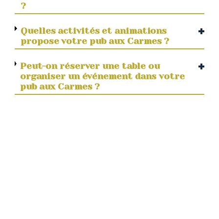
?
Quelles activités et animations
propose votre pub aux Carmes ?
Peut-on réserver une table ou
organiser un événement dans votre
pub aux Carmes ?
Quelle est l'ambiance de votre pub
aux Carmes The Four Monkeys ?
Votre pub aux Carmes The Four
Monkeys est-il accessible aux
personnes à mobilité réduite ?