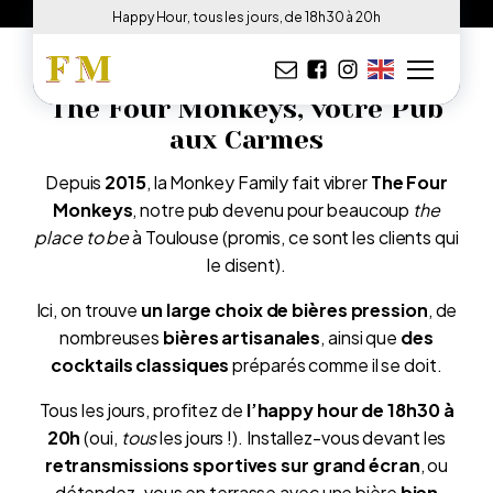
[home_shortcode_video]
Happy Hour, tous les jours, de 18h30 à 20h
The Four Monkeys, votre Pub
aux Carmes
Depuis
2015
, la Monkey Family fait vibrer
The Four
Monkeys
, notre pub devenu pour beaucoup
the
place to be
à Toulouse (promis, ce sont les clients qui
le disent).
Ici, on trouve
un large choix de bières pression
, de
nombreuses
bières artisanales
, ainsi que
des
cocktails classiques
préparés comme il se doit.
Tous les jours, profitez de
l’happy hour de 18h30 à
20h
(oui,
tous
les jours !). Installez-vous devant les
retransmissions sportives sur grand écran
, ou
détendez-vous en terrasse avec une bière
bien