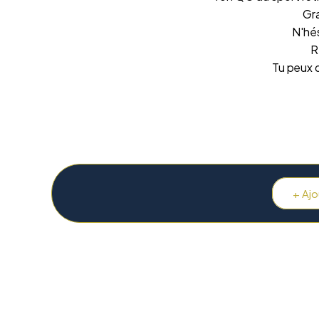
Gr
N'hés
R
Tu peux 
+ Aj