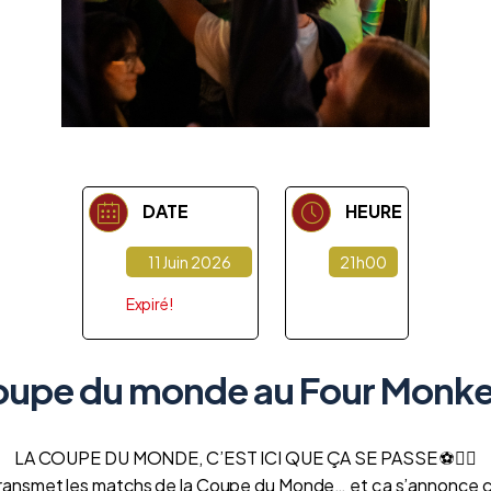
DATE
HEURE
11 Juin 2026
21h00
Expiré!
upe du monde au Four Monk
LA COUPE DU MONDE, C’EST ICI QUE ÇA SE PASSE ⚽❤️‍🔥
transmet les matchs de la Coupe du Monde… et ça s’annonce 