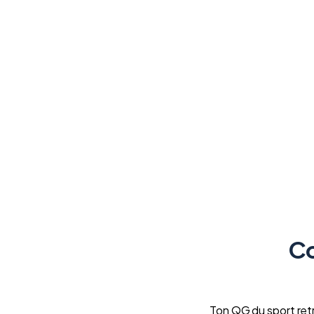
Co
Ton QG du sport re