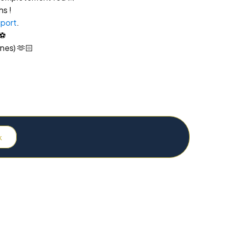
s !
port
.
 ⚽
nnes) 🫶🏻
k