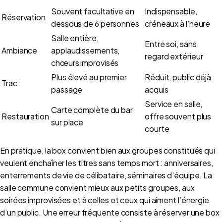
Souvent facultative en
Indispensable,
Réservation
dessous de 6 personnes
créneaux à l’heure
Salle entière,
Entre soi, sans
Ambiance
applaudissements,
regard extérieur
chœurs improvisés
Plus élevé au premier
Réduit, public déjà
Trac
passage
acquis
Service en salle,
Carte complète du bar
Restauration
offre souvent plus
sur place
courte
En pratique, la box convient bien aux groupes constitués qui
veulent enchaîner les titres sans temps mort : anniversaires,
enterrements de vie de célibataire, séminaires d’équipe. La
salle commune convient mieux aux petits groupes, aux
soirées improvisées et à celles et ceux qui aiment l’énergie
d’un public. Une erreur fréquente consiste à réserver une box