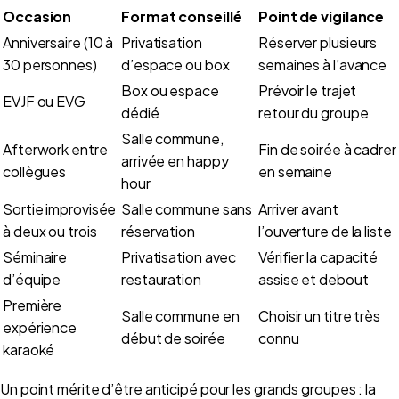
Occasion
Format conseillé
Point de vigilance
Anniversaire (10 à
Privatisation
Réserver plusieurs
30 personnes)
d’espace ou box
semaines à l’avance
Box ou espace
Prévoir le trajet
EVJF ou EVG
dédié
retour du groupe
Salle commune,
Afterwork entre
Fin de soirée à cadrer
arrivée en happy
collègues
en semaine
hour
Sortie improvisée
Salle commune sans
Arriver avant
à deux ou trois
réservation
l’ouverture de la liste
Séminaire
Privatisation avec
Vérifier la capacité
d’équipe
restauration
assise et debout
Première
Salle commune en
Choisir un titre très
expérience
début de soirée
connu
karaoké
Un point mérite d’être anticipé pour les grands groupes : la