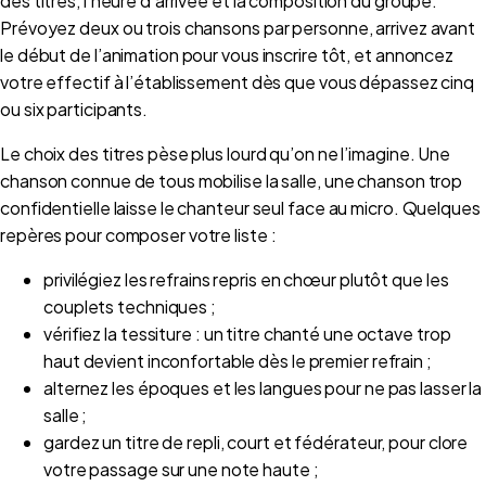
des titres, l’heure d’arrivée et la composition du groupe.
Prévoyez deux ou trois chansons par personne, arrivez avant
le début de l’animation pour vous inscrire tôt, et annoncez
votre effectif à l’établissement dès que vous dépassez cinq
ou six participants.
Le choix des titres pèse plus lourd qu’on ne l’imagine. Une
chanson connue de tous mobilise la salle, une chanson trop
confidentielle laisse le chanteur seul face au micro. Quelques
repères pour composer votre liste :
privilégiez les refrains repris en chœur plutôt que les
couplets techniques ;
vérifiez la tessiture : un titre chanté une octave trop
haut devient inconfortable dès le premier refrain ;
alternez les époques et les langues pour ne pas lasser la
salle ;
gardez un titre de repli, court et fédérateur, pour clore
votre passage sur une note haute ;