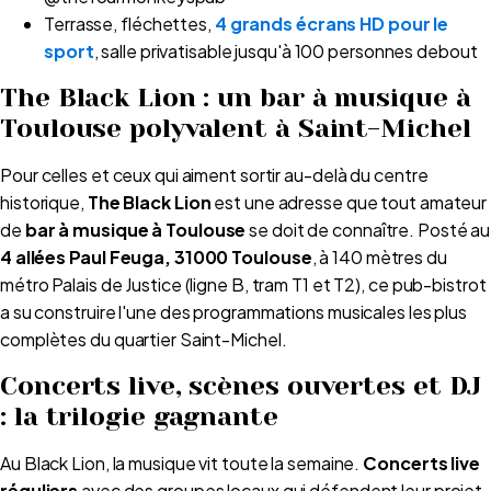
Terrasse, fléchettes,
4 grands écrans HD pour le
sport
, salle privatisable jusqu'à 100 personnes debout
The Black Lion : un bar à musique à
Toulouse polyvalent à Saint-Michel
Pour celles et ceux qui aiment sortir au-delà du centre
historique,
The Black Lion
est une adresse que tout amateur
de
bar à musique à Toulouse
se doit de connaître. Posté au
4 allées Paul Feuga, 31000 Toulouse
, à 140 mètres du
métro Palais de Justice (ligne B, tram T1 et T2), ce pub-bistrot
a su construire l'une des programmations musicales les plus
complètes du quartier Saint-Michel.
Concerts live, scènes ouvertes et DJ
: la trilogie gagnante
Au Black Lion, la musique vit toute la semaine.
Concerts live
réguliers
avec des groupes locaux qui défendent leur projet,