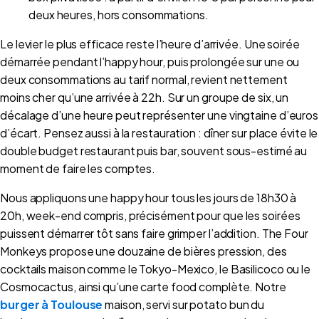
deux heures, hors consommations.
Le levier le plus efficace reste l’heure d’arrivée. Une soirée
démarrée pendant l’happy hour, puis prolongée sur une ou
deux consommations au tarif normal, revient nettement
moins cher qu’une arrivée à 22h. Sur un groupe de six, un
décalage d’une heure peut représenter une vingtaine d’euros
d’écart. Pensez aussi à la restauration : dîner sur place évite le
double budget restaurant puis bar, souvent sous-estimé au
moment de faire les comptes.
Nous appliquons une happy hour tous les jours de 18h30 à
20h, week-end compris, précisément pour que les soirées
puissent démarrer tôt sans faire grimper l’addition. The Four
Monkeys propose une douzaine de bières pression, des
cocktails maison comme le Tokyo-Mexico, le Basilicoco ou le
Cosmocactus, ainsi qu’une carte food complète. Notre
burger à Toulouse
maison, servi sur potato bun du