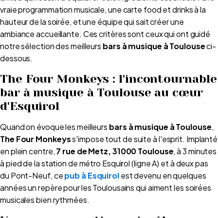
vraie programmation musicale, une carte food et drinks à la
hauteur de la soirée, et une équipe qui sait créer une
ambiance accueillante. Ces critères sont ceux qui ont guidé
notre sélection des meilleurs
bars à musique à Toulouse
ci-
dessous.
The Four Monkeys : l'incontournable
bar à musique à Toulouse au cœur
d'Esquirol
Quand on évoque les meilleurs
bars à musique à Toulouse
,
The Four Monkeys
s'impose tout de suite à l'esprit. Implanté
en plein centre,
7 rue de Metz, 31000 Toulouse
, à 3 minutes
à pied de la station de métro Esquirol (ligne A) et à deux pas
du Pont-Neuf, ce
pub à Esquirol
est devenu en quelques
années un repère pour les Toulousains qui aiment les soirées
musicales bien rythmées.