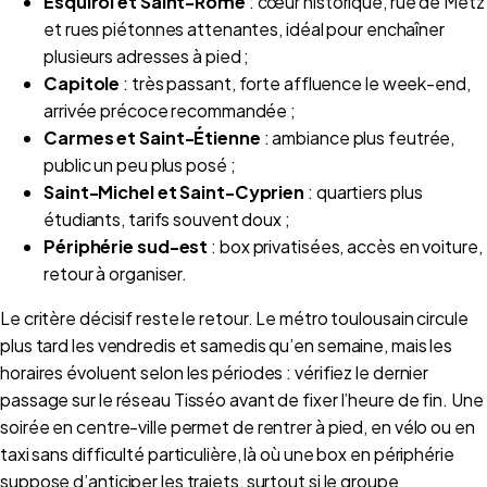
Esquirol et Saint-Rome
: cœur historique, rue de Metz
et rues piétonnes attenantes, idéal pour enchaîner
plusieurs adresses à pied ;
Capitole
: très passant, forte affluence le week-end,
arrivée précoce recommandée ;
Carmes et Saint-Étienne
: ambiance plus feutrée,
public un peu plus posé ;
Saint-Michel et Saint-Cyprien
: quartiers plus
étudiants, tarifs souvent doux ;
Périphérie sud-est
: box privatisées, accès en voiture,
retour à organiser.
Le critère décisif reste le retour. Le métro toulousain circule
plus tard les vendredis et samedis qu’en semaine, mais les
horaires évoluent selon les périodes : vérifiez le dernier
passage sur le réseau Tisséo avant de fixer l’heure de fin. Une
soirée en centre-ville permet de rentrer à pied, en vélo ou en
taxi sans difficulté particulière, là où une box en périphérie
suppose d’anticiper les trajets, surtout si le groupe