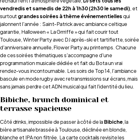
réchauffent l'atmosphère végétale,
DJ sets tous les
vendredis et samedis de 22h à 1h30 (2h30 le samedi)
, et
surtout
grandes soirées à thème événementielles
qui
jalonnent l'année : Saint-Patrick avec ambiance celtique
garantie, Halloween « La Grrriffe » qui fait courir tout
Toulouse, Winter Party avec DJ après-ski et tartiflette, soirée
d'anniversaire annuelle, Flower Party au printemps. Chacune
de ces soirées thématiques s'accompagne d'une
programmation musicale dédiée et fait du Bota un vrai
rendez-vous incontournable. Les soirs de Top 14, l'ambiance
bascule en mode rugby avec retransmissions sur écrans, mais
sans jamais perdre cet ADN musical qui fait l'identité du lieu.
Bibiche, brunch dominical et
terrasse spacieuse
Côté drinks, impossible de passer à côté de la
Bibiche
, la
bière artisanale brassée à Toulouse, déclinée en blonde,
blanche et IPA non filtrée. La carte cocktails revisite les