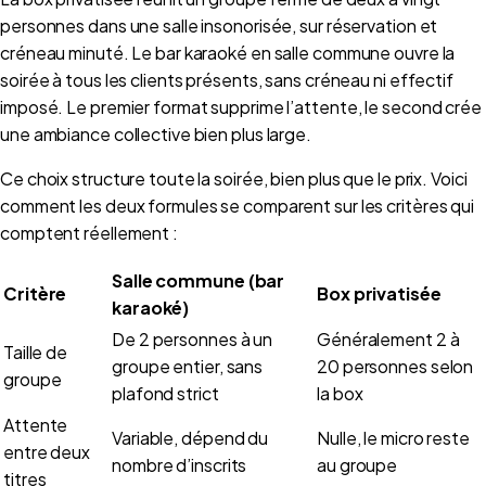
personnes dans une salle insonorisée, sur réservation et
créneau minuté. Le bar karaoké en salle commune ouvre la
soirée à tous les clients présents, sans créneau ni effectif
imposé. Le premier format supprime l’attente, le second crée
une ambiance collective bien plus large.
Ce choix structure toute la soirée, bien plus que le prix. Voici
comment les deux formules se comparent sur les critères qui
comptent réellement :
Salle commune (bar
Critère
Box privatisée
karaoké)
De 2 personnes à un
Généralement 2 à
Taille de
groupe entier, sans
20 personnes selon
groupe
plafond strict
la box
Attente
Variable, dépend du
Nulle, le micro reste
entre deux
nombre d’inscrits
au groupe
titres