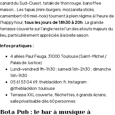
canard du Sud-Ouest, tataki de thon rouge, banoffee
maison… Les tapas (mini-burgers, mozzarella sticks,
camembert rôti miel-noix) tournent à plein régime à l'heure de
l'happy hour,
tous les jours de 18h30 à 20h
. La grande
terrasse couverte sur l'angle reste l'un des atouts majeurs du
lieu, particulièrement appréciée à la belle saison.
Infos pratiques :
4 allées Paul Feuga, 31000 Toulouse (Saint-Michel /
Palais de Justice)
Lundi-vendredi 9h-1h30 ; samedi 16h-2h30 ; dimanche
16h-1h30
05 61 53 04 69, theblacklion.fr, Instagram :
@theblacklion.toulouse
Terrasse XXL couverte, fléchettes, 6 grands écrans,
salle privatisable dès 60 personnes
Bota Pub : le bar à musique à