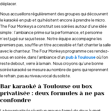
déplacer.
Nous accueillons régulièrement des groupes qui découvrent
le karaoké en pub et qui hésitent encore à prendre le micro.
The Four Monkeys a construit ses soirées autour d’une idée
simple : l’ambiance prime sur la performance, et personne
n’est jugé sur sa justesse. Notre équipe accompagne les
premiers pas, souffle un titre accessible et fait chanter la salle
avec le chanteur. The Four Monkeys programme ces rendez-
vous en soirée, dans l’ambiance d’un
pub à Toulouse
où l’on
reste debout, verre à la main. Nous croyons qu’une bonne
soirée karaoké se mesure au nombre de gens qui reprennent
le refrain, pas au niveau vocal du soliste.
Bar karaoké à Toulouse ou box
privatisée : deux formules à ne pas
confondre
La box privatisée réunit un groupe fermé de deux à vingt