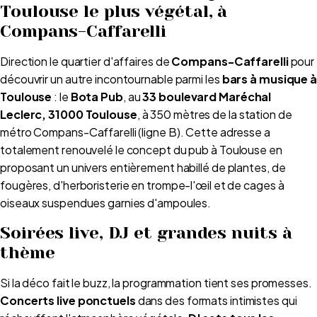
Toulouse le plus végétal, à
Compans-Caffarelli
Direction le quartier d'affaires de
Compans-Caffarelli
pour
découvrir un autre incontournable parmi les
bars à musique 
Toulouse
: le
Bota Pub
, au
33 boulevard Maréchal
Leclerc, 31000 Toulouse
, à 350 mètres de la station de
métro Compans-Caffarelli (ligne B). Cette adresse a
totalement renouvelé le concept du pub à Toulouse en
proposant un univers entièrement habillé de plantes, de
fougères, d'herboristerie en trompe-l'œil et de cages à
oiseaux suspendues garnies d'ampoules.
Soirées live, DJ et grandes nuits à
thème
Si la déco fait le buzz, la programmation tient ses promesses.
Concerts live ponctuels
dans des formats intimistes qui