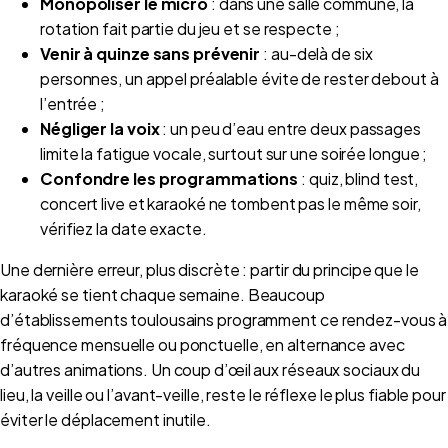
Monopoliser le micro
: dans une salle commune, la
rotation fait partie du jeu et se respecte ;
Venir à quinze sans prévenir
: au-delà de six
personnes, un appel préalable évite de rester debout à
l’entrée ;
Négliger la voix
: un peu d’eau entre deux passages
limite la fatigue vocale, surtout sur une soirée longue ;
Confondre les programmations
: quiz, blind test,
concert live et karaoké ne tombent pas le même soir,
vérifiez la date exacte.
Une dernière erreur, plus discrète : partir du principe que le
karaoké se tient chaque semaine. Beaucoup
d’établissements toulousains programment ce rendez-vous à
fréquence mensuelle ou ponctuelle, en alternance avec
d’autres animations. Un coup d’œil aux réseaux sociaux du
lieu, la veille ou l’avant-veille, reste le réflexe le plus fiable pour
éviter le déplacement inutile.