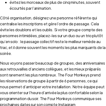
évitez les morceaux de plus de cinq minutes, souvent
écourtés par l’animation.
Côté organisation, désignez une personne référente qui
centralise les inscriptions et gère l’ordre de passage. Cela
évite les doublons et les oublis. Si votre groupe compte des
personnes intimidées, placez-les sur un duo ou un trio plutôt
qu’en solo : le passage collectif reste le meilleur remède au
trac, et il donne souvent les moments les plus marquants de la
soirée.
Nous voyons passer beaucoup de groupes, des anniversaires
aux retrouvailles d’anciens collègues, et les mieux préparés
sont rarement les plus nombreux. The Four Monkeys prend
les réservations de groupe à partir de 6 personnes, ce qui
nous permet d’anticiper votre installation. Notre équipe peut
vous orienter sur l’heure d’arrivée la plus confortable selon la
programmation du soir. The Four Monkeys communique ses
prochaines dates sur son compte Instagram