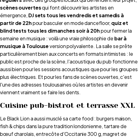
scènes ouvertes
qui font découvrir les artistes en
émergence,
DJ sets tous les vendredis et samedis à
partir de 22h
pour basculer en mode dancefloor,
quiz et
blind tests tous les dimanches soir à 20h
pour fermer la
semaine en musique : voilà une vraie philosophie de
bar à
musique à Toulouse
version polyvalente. La salle se prête
particulièrement bien aux concerts en formats intimistes : le
public est proche de la scène, l'acoustique du pub fonctionne
aussi bien pour les sessions acoustiques que pour les groupes
plus électriques. Et pour les fans de scènes ouvertes, c'est
l'une des adresses toulousaines où les artistes en devenir
viennent vraiment se faire les dents.
Cuisine pub-bistrot et terrasse XXL
Le Black Lion a aussi musclé sa carte food : burgers maison,
fish & chips dans la pure tradition londonienne, tartare de
bœuf charolais, entrecôte d'Occitanie 300 g, magret de