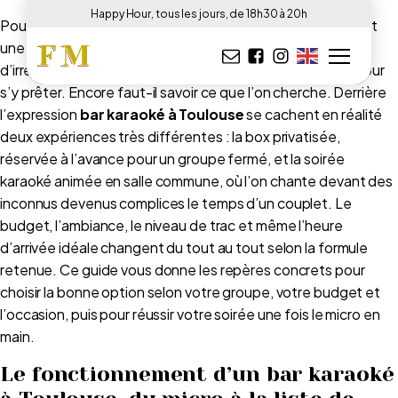
Happy Hour, tous les jours, de 18h30 à 20h
Pousser la chansonnette entre amis, micro en main, devant
une salle qui reprend le refrain : l’exercice a quelque chose
d’irrésistible, et la Ville Rose ne manque pas d’adresses pour
s’y prêter. Encore faut-il savoir ce que l’on cherche. Derrière
l’expression
bar karaoké à Toulouse
se cachent en réalité
deux expériences très différentes : la box privatisée,
réservée à l’avance pour un groupe fermé, et la soirée
karaoké animée en salle commune, où l’on chante devant des
inconnus devenus complices le temps d’un couplet. Le
budget, l’ambiance, le niveau de trac et même l’heure
d’arrivée idéale changent du tout au tout selon la formule
retenue. Ce guide vous donne les repères concrets pour
choisir la bonne option selon votre groupe, votre budget et
l’occasion, puis pour réussir votre soirée une fois le micro en
main.
Le fonctionnement d’un bar karaoké