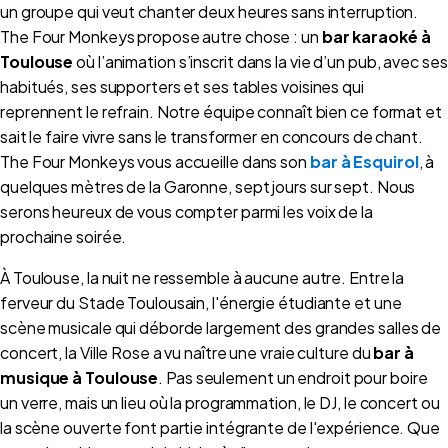
un groupe qui veut chanter deux heures sans interruption.
The Four Monkeys propose autre chose : un
bar karaoké à
Toulouse
où l’animation s’inscrit dans la vie d’un pub, avec ses
habitués, ses supporters et ses tables voisines qui
reprennent le refrain. Notre équipe connaît bien ce format et
sait le faire vivre sans le transformer en concours de chant.
The Four Monkeys vous accueille dans son
bar à Esquirol
, à
quelques mètres de la Garonne, sept jours sur sept. Nous
serons heureux de vous compter parmi les voix de la
prochaine soirée.
À Toulouse, la nuit ne ressemble à aucune autre. Entre la
ferveur du Stade Toulousain, l'énergie étudiante et une
scène musicale qui déborde largement des grandes salles de
concert, la Ville Rose a vu naître une vraie culture du
bar à
musique à Toulouse
. Pas seulement un endroit pour boire
un verre, mais un lieu où la programmation, le DJ, le concert ou
la scène ouverte font partie intégrante de l'expérience. Que