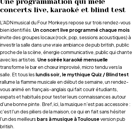
Une programmation qui mêle
concerts live, karaoké et blind test
L'ADN musical du Four Monkeys repose sur trois rendez-vous
bien identifiés.
Un concert live programmé chaque mois
invite des groupes locaux (rock, pop, sessions acoustiques) à
investir la salle dans une vraie ambiance de pub british, public
proche de la scène, énergie communicative, public qui chante
avec les artistes.
Une soirée karaoké mensuelle
transforme le bar en chœur improvisé, micro tendu vers la
salle. Et tous les
lundis soir, le mythique Quiz / Blind test
rallume la flamme musicale en début de semaine, un rendez-
vous animé en français-anglais qui fait courir étudiants,
expats et habitués pour tester leurs connaissances autour
d'une bonne pinte. Bref, ici, la musique n'est pas accessoire :
c'est l'un des piliers de la maison, ce qui en fait sans hésiter
l'un des meilleurs
bars à musique à Toulouse
version pub
british.