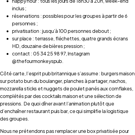
happy hour : tous les jours de 18h30 à 20h, week-end
inclus ;
réservations : possibles pour les groupes à partir de 6
personnes ;
privatisation : jusqu’à 100 personnes debout ;
sur place : terrasse, fléchettes, quatre grands écrans
HD, douzaine de bières pression ;
contact : 05 34 25 98 97, Instagram
@thefourmonkeyspub.
Côté carte, l’esprit pub britannique s’assume : burgers maison
sur potato bun du boulanger, planches à partager, nachos,
mozzarella sticks et nuggets de poulet panés aux cornflakes,
complétés par des cocktails maison et une sélection de
pressions. De quoi dîner avant l’animation plutôt que
d’enchaîner restaurant puis bar, ce qui simplifie la logistique
des groupes.
Nous ne prétendons pas remplacer une box privatisée pour