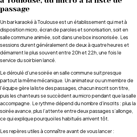
à Toulouse, du micro à la liste de
passage
Un bar karaoké à Toulouse est un établissement qui met à
disposition micro, écran de paroles et sonorisation, soit en
salle commune animée, soit dans une box insonorisée. Les
sessions durent généralement de deux à quatre heures et
démarrent le plus souvent entre 20h et 22h, une fois le
service du soir bien lancé.
Le déroulé d’une soirée en salle commune suit presque
partout la même mécanique. Un animateur ou un membre de
l’équipe gère la liste des passages, chacun inscrit son titre,
puis les chanteurs se succèdent au micro pendant que la salle
accompagne. Le rythme dépend du nombre d’inscrits : plus la
soirée avance, plus l’attente entre deux passages s’allonge,
ce qui explique pourquoi les habitués arrivent tôt.
Les repères utiles à connaître avant de vous lancer :