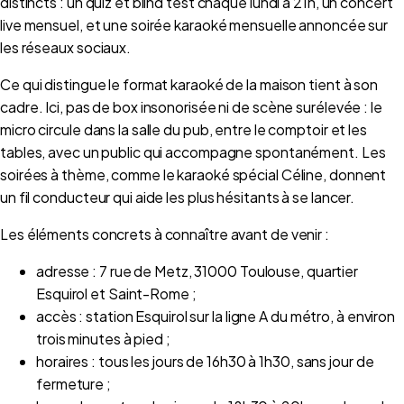
distincts : un quiz et blind test chaque lundi à 21h, un concert
live mensuel, et une soirée karaoké mensuelle annoncée sur
les réseaux sociaux.
Ce qui distingue le format karaoké de la maison tient à son
cadre. Ici, pas de box insonorisée ni de scène surélevée : le
micro circule dans la salle du pub, entre le comptoir et les
tables, avec un public qui accompagne spontanément. Les
soirées à thème, comme le karaoké spécial Céline, donnent
un fil conducteur qui aide les plus hésitants à se lancer.
Les éléments concrets à connaître avant de venir :
adresse : 7 rue de Metz, 31000 Toulouse, quartier
Esquirol et Saint-Rome ;
accès : station Esquirol sur la ligne A du métro, à environ
trois minutes à pied ;
horaires : tous les jours de 16h30 à 1h30, sans jour de
fermeture ;