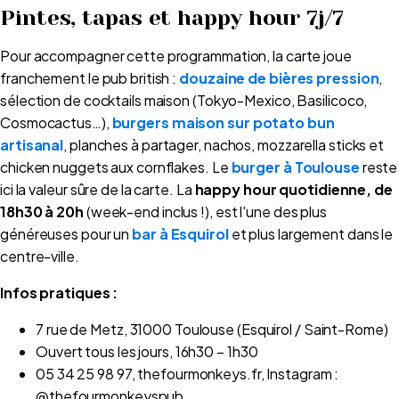
Pintes, tapas et happy hour 7j/7
Pour accompagner cette programmation, la carte joue
franchement le pub british :
douzaine de bières pression
,
sélection de cocktails maison (Tokyo-Mexico, Basilicoco,
Cosmocactus…),
burgers maison sur potato bun
artisanal
, planches à partager, nachos, mozzarella sticks et
chicken nuggets aux cornflakes. Le
burger à Toulouse
reste
ici la valeur sûre de la carte. La
happy hour quotidienne, de
18h30 à 20h
(week-end inclus !), est l'une des plus
généreuses pour un
bar à Esquirol
et plus largement dans le
centre-ville.
Infos pratiques :
7 rue de Metz, 31000 Toulouse (Esquirol / Saint-Rome)
Ouvert tous les jours, 16h30 – 1h30
05 34 25 98 97, thefourmonkeys.fr, Instagram :
@thefourmonkeyspub