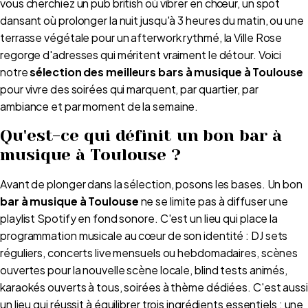
vous cherchiez un pub british où vibrer en chœur, un spot
dansant où prolonger la nuit jusqu'à 3 heures du matin, ou une
terrasse végétale pour un afterwork rythmé, la Ville Rose
regorge d'adresses qui méritent vraiment le détour. Voici
notre
sélection des meilleurs bars à musique à Toulouse
pour vivre des soirées qui marquent, par quartier, par
ambiance et par moment de la semaine.
Qu'est-ce qui définit un bon bar à
musique à Toulouse ?
Avant de plonger dans la sélection, posons les bases. Un bon
bar à musique à Toulouse
ne se limite pas à diffuser une
playlist Spotify en fond sonore. C'est un lieu qui place la
programmation musicale au cœur de son identité : DJ sets
réguliers, concerts live mensuels ou hebdomadaires, scènes
ouvertes pour la nouvelle scène locale, blind tests animés,
karaokés ouverts à tous, soirées à thème dédiées. C'est aussi
un lieu qui réussit à équilibrer trois ingrédients essentiels : une